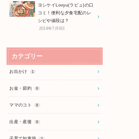
ヨシケイLovyu(ラビュ)の口
コミ！便利な夕食宅配のレ
シピや値段は？
2019年7月9日
カテゴリー
お出かけ
1
お金・節約
6
ママのコト
8
出産・産後
9
子育て知恵袋
2