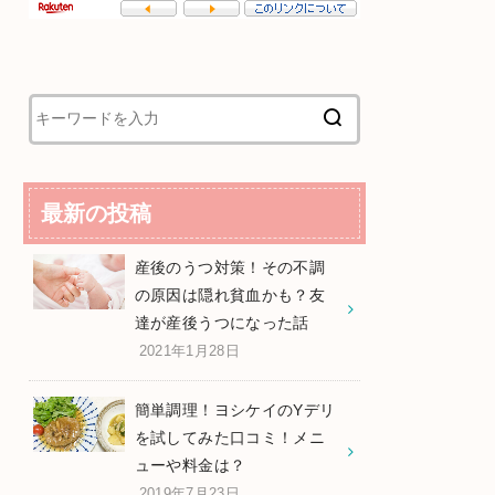
最新の投稿
産後のうつ対策！その不調
の原因は隠れ貧血かも？友
達が産後うつになった話
2021年1月28日
簡単調理！ヨシケイのYデリ
を試してみた口コミ！メニ
ューや料金は？
2019年7月23日