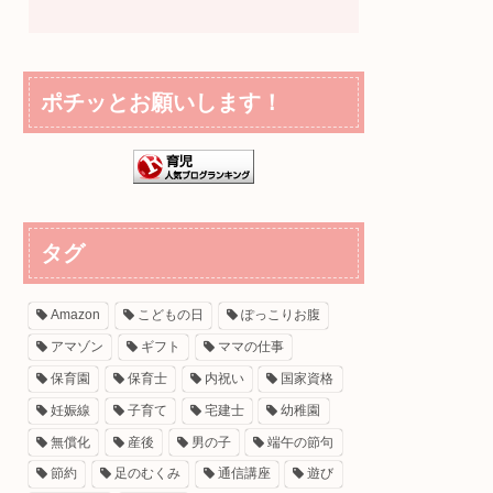
ポチッとお願いします！
タグ
Amazon
こどもの日
ぽっこりお腹
アマゾン
ギフト
ママの仕事
保育園
保育士
内祝い
国家資格
妊娠線
子育て
宅建士
幼稚園
無償化
産後
男の子
端午の節句
節約
足のむくみ
通信講座
遊び