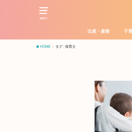
MENU
出産・産後
子
HOME
タグ : 保育士