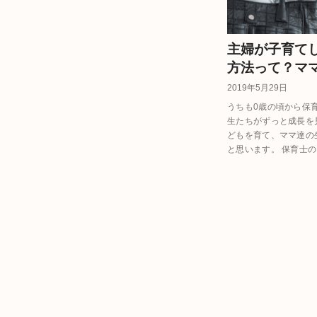
主婦が子育て
方法って？マ
2019年5月29日
うちも0歳の頃から保
生たちがずっと成長を
どもを育て、ママ達の
と思います。 保育士