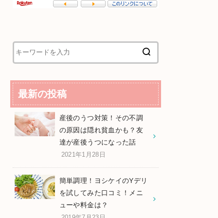
最新の投稿
産後のうつ対策！その不調
の原因は隠れ貧血かも？友
達が産後うつになった話
2021年1月28日
簡単調理！ヨシケイのYデリ
を試してみた口コミ！メニ
ューや料金は？
2019年7月23日