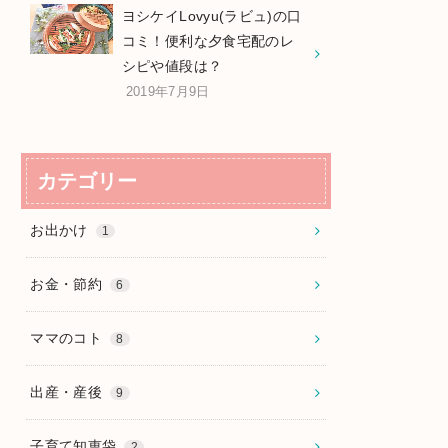
ヨシケイLovyu(ラビュ)の口
コミ！便利な夕食宅配のレ
シピや値段は？
2019年7月9日
カテゴリー
お出かけ
1
お金・節約
6
ママのコト
8
出産・産後
9
子育て知恵袋
2