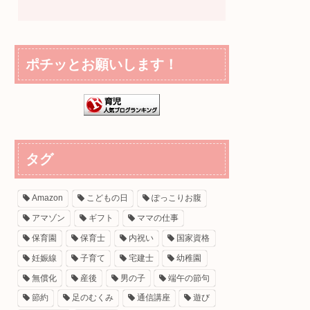
ポチッとお願いします！
タグ
Amazon
こどもの日
ぽっこりお腹
アマゾン
ギフト
ママの仕事
保育園
保育士
内祝い
国家資格
妊娠線
子育て
宅建士
幼稚園
無償化
産後
男の子
端午の節句
節約
足のむくみ
通信講座
遊び